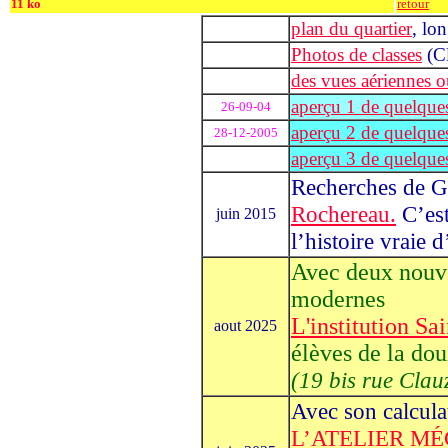
11 ko
retour
plan du quartier
, lo
Photos de classes
(Cl
des vues aériennes o
aperçu 1 de quelques
26-09-04
aperçu 2 de quelques
28-12-2005
aperçu 3 de quelques
Recherches de 
Rochereau.
C’est
juin 2015
l’histoire vraie
Avec deux nouve
modernes
L'institution Sa
aout 2025
élèves de la do
(19 bis rue Clau
Avec son calcul
L’ATELIER M