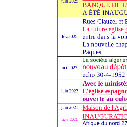
juin 2025
BANQUE DE L
A ÉTÉ INAUG
Rues Clauzel et
La future église 
entre dans la voi
fév.2025
La nouvelle chap
Pâques
La société algéri
nouveau dépôt 
oct.2023
echo 30-4-1952
Avec le ministè
L'église espagn
juin 2023
ouverte au cult
Maison de l'Agri
juin 2021
INAUGURATIO
avril 2021
Afrique du nord 2