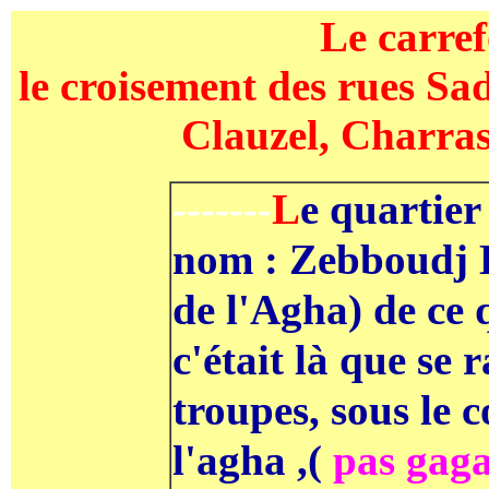
Le carref
le croisement des rues Sa
Clauzel, Charras
L
e quartier
-------
nom : Zebboudj El
de l'Agha) de ce 
c'était là que se 
troupes, sous le
l'agha ,(
pas gaga