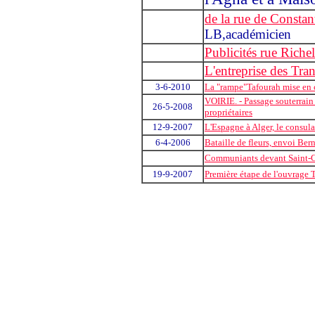
de la rue de Constan
LB,académicien
Publicités rue Riche
L'entreprise des Tra
3-6-2010
La "rampe"Tafourah mise en 
VOIRIE. - Passage souterrain
26-5-2008
propriétaires
12-9-2007
L'Espagne à Alger, le consula
6-4-2006
Bataille de fleurs, envoi Be
Communiants devant Saint-C
19-9-2007
Première étape de l'ouvrage 