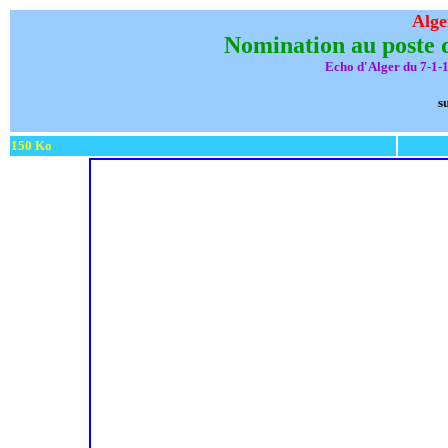
Alge
Nomination au poste
Echo d'Alger du 7-1-
s
150 Ko