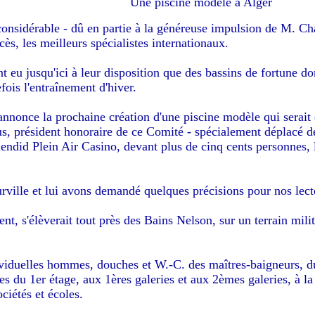
Une piscine modèle à Alger
considérable - dû en partie à la généreuse impulsion de M. Charl
cès, les meilleurs spécialistes internationaux.
t eu jusqu'ici à leur disposition que des bassins de fortune d
fois l'entraînement d'hiver.
annonce la prochaine création d'une piscine modèle qui serait 
s, président honoraire de ce Comité - spécialement déplacé 
ndid Plein Air Casino, devant plus de cinq cents personnes, les
rville et lui avons demandé quelques précisions pour nos lect
nt, s'élèverait tout près des Bains Nelson, sur un terrain milit
ividuelles hommes, douches et W.-C. des maîtres-baigneurs, du 
s du 1er étage, aux 1ères galeries et aux 2èmes galeries, à la
ociétés et écoles.