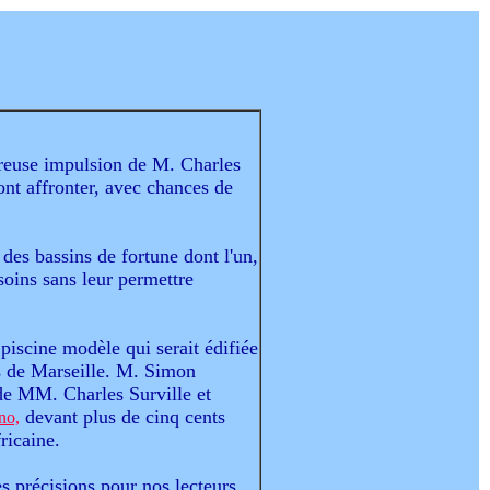
néreuse impulsion de M. Charles
ront affronter, avec chances de
 des bassins de fortune dont l'un,
oins sans leur permettre
piscine modèle qui serait édifiée
ts de Marseille. M. Simon
de MM. Charles Surville et
devant plus de cinq cents
no,
ricaine.
s précisions pour nos lecteurs.