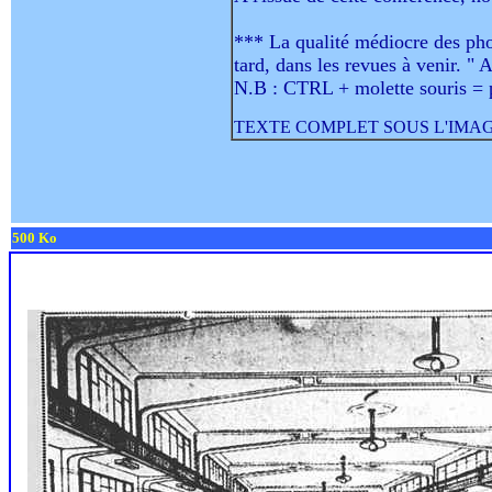
*** La qualité médiocre des pho
tard, dans les revues à venir. " A
N.B : CTRL + molette souris = 
TEXTE COMPLET SOUS L'IMAG
500 Ko