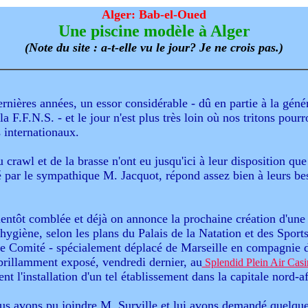
Alger: Bab-el-Oued
Une piscine modèle à Alger
(Note du site : a-t-elle vu le jour? Je ne crois pas.)
dernières années, un essor considérable - dû en partie à la gé
la F.F.N.S. - et le jour n'est plus très loin où nos tritons pour
s internationaux.
rawl et de la brasse n'ont eu jusqu'ici à leur disposition que
 par le sympathique M. Jacquot, répond assez bien à leurs bes
bientôt comblée et déjà on annonce la prochaine création d'une 
 hygiène, selon les plans du Palais de la Natation et des Spor
ce Comité - spécialement déplacé de Marseille en compagnie 
brillamment exposé, vendredi dernier, au
Splendid Plein Air Casi
nt l'installation d'un tel établissement dans la capitale nord-af
ous avons pu joindre M. Surville et lui avons demandé quelque