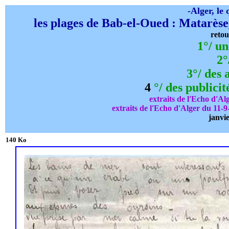
-Alger, le
les plages de Bab-el-Oued : Matarèse,
retou
1°/ un
2°
3°/ des 
4
°/ des publicit
extraits de l'Echo d'A
extraits de l'Echo d'Alger du 11-
janvie
140 Ko