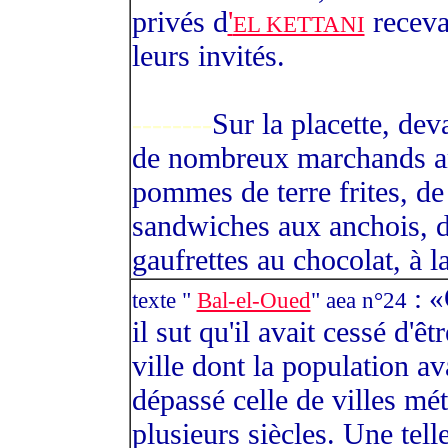
privés d
'
recevai
EL KETTANI
leurs invités.
--------
Sur la placette, deva
de nombreux marchands am
pommes de terre frites, de
sandwiches aux anchois, de
gaufrettes au chocolat, à la
: «
texte "
Bal-el-Oued
" aea n°24
il sut qu'il avait cessé d'êt
ville dont la population a
dépassé celle de villes mé
plusieurs siècles. Une tel