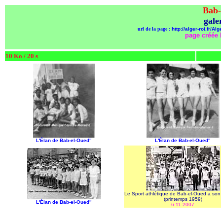
Bab-
gale
url de la page
: http://alger-roi.fr
page créée l
10 Ko / 20 s
L'Élan de Bab-el-Oued"
L'Élan de Bab-el-Oued"
Le Sport athlétique de Bab-el-Oued a so
(printemps 1959)
L'Élan de Bab-el-Oued"
6-11-2007