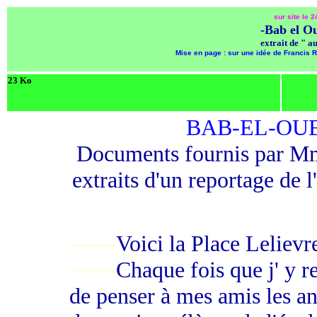
sur site le 
-Bab el Ou
extrait de " a
Mise en page : sur une idée de Francis Ram
23 Ko
BAB-EL-OUED 
Documents fournis par 
extraits d'un reportage de 
------
Voici la Place Lelievr
------
Chaque fois que j' y 
de penser à mes amis les a