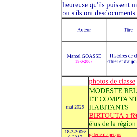
heureuse qu'ils puissent me
ou s'ils ont desdocumen
Auteur
Titre
Histoires de c
Marcel GOASSE
d'hier et d'aujo
19-6-2007
photos de classe
MODESTE RELA
ET COMPTANT 
HABITANTS
mai 2025
BIRTOUTA a fêté
élus de la région
18-2-2006/
galerie d'aperçus