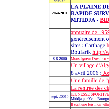
8-2017
LA PLAINE D
RAPIDE SUR
28-4-2011
MITIDJA -
BI
annuaire de 195
généreusement of
sites : Carthage
Boufarik
http:/
8-8-2006
Monseigneur Duval en vis
Un village d'Algér
8 avril 2006 :
Jos
Une famille de "
La rentrée des cl
JEUNESSE SPORTIV
sept. 20015
Mitidja
par Yvan Bourg
Il était une fois mon villa