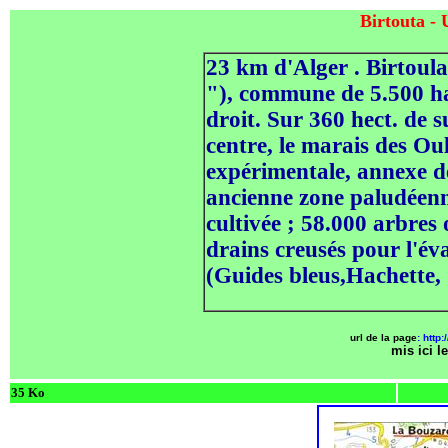
Birtouta - 
23 km d'Alger . Birtoula
"), commune de 5.500 hab
droit. Sur 360 hect. de s
centre, le marais des Ou
expérimentale, annexe de
ancienne zone paludéenn
cultivée ; 58.000 arbres 
drains creusés pour l'év
(Guides bleus,Hachette,
url de la page
: http:
mis ici
l
35 Ko