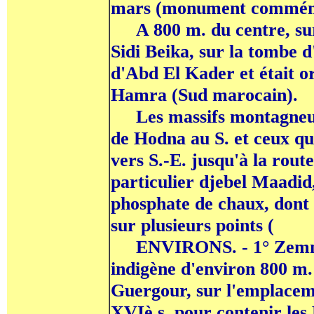
mars (monument commémor
----
A 800 m. du centre, su
Sidi Beika, sur la tombe 
d'Abd El Kader et était or
Hamra (Sud marocain).
----
Les massifs montagneux
de Hodna au S. et ceux qu
vers S.-E. jusqu'à la rout
particulier djebel Maadid
phosphate de chaux, dont 
sur plusieurs points (
----
ENVIRONS. -
1° Zem
indigène d'environ 800 m. 
Guergour, sur l'emplacem
XVIè s. pour contenir les 