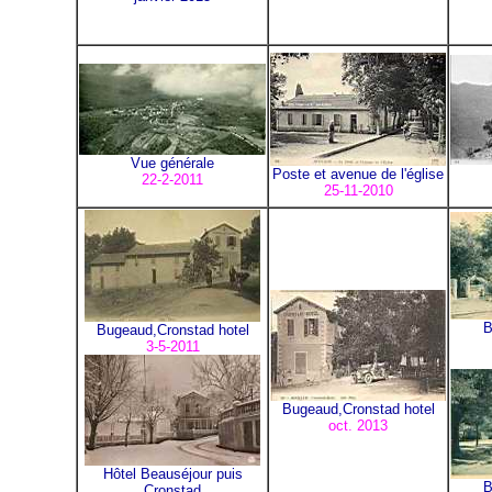
Vue générale
Poste et avenue de l'église
22-2-2011
25-11-2010
B
Bugeaud,Cronstad hotel
3-5-2011
Bugeaud,Cronstad hotel
oct. 2013
Hôtel Beauséjour puis
B
Cronstad