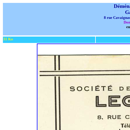
Déména
G
8 rue Cavaigna
Don
en
31 Ko