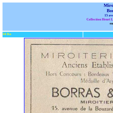
Miro
Bo
15 av
Collection Henri L
en
44 Ko