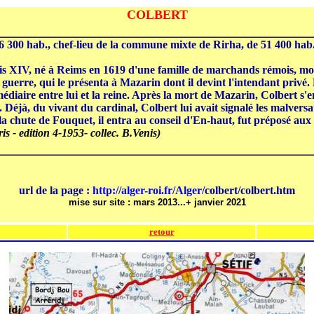
COLBERT
0 hab., chef-lieu de la commune mixte de Rirha, de 51 400 hab., à 
XIV, né à Reims en 1619 d'une famille de marchands rémois, mort 
 guerre, qui le présenta à Mazarin dont il devint l'intendant privé. 
médiaire entre lui et la reine. Après la mort de Mazarin, Colbert s'
Déjà, du vivant du cardinal, Colbert lui avait signalé les malversa
la chute de Fouquet, il entra au conseil d'En-haut, fut préposé aux 
s - edition 4-1953- collec. B.Venis)
url de la page :
http://alger-roi.fr/Alger/
colbert/colbert.htm
mise sur site : mars 2013...+ janvier 2021
retour