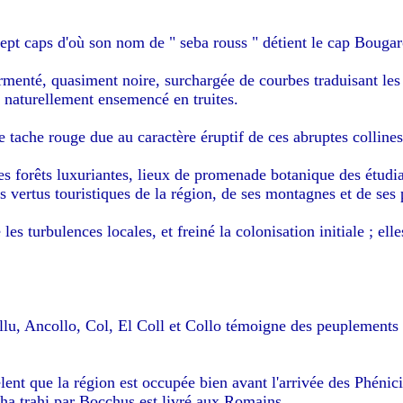
sept caps d'où son nom de " seba rouss " détient le cap Bougaro
urmenté, quasiment noire, surchargée de courbes traduisant les
d naturellement ensemencé en truites.
 tache rouge due au caractère éruptif de ces abruptes collines,
des forêts luxuriantes, lieux de promenade botanique des étudia
 vertus touristiques de la région, de ses montagnes et de ses 
les turbulences locales, et freiné la colonisation initiale ; el
lu, Ancollo, Col, El Coll et Collo témoigne des peuplements su
ent que la région est occupée bien avant l'arrivée des Phénic
tha trahi par Bocchus est livré aux Romains.