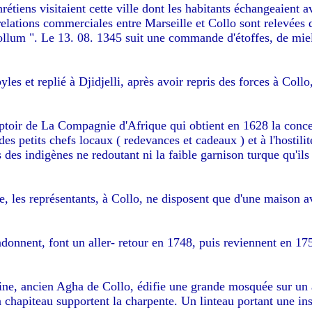
étiens visitaient cette ville dont les habitants échangeaient av
 relations commerciales entre Marseille et Collo sont relevées 
ollum ". Le 13. 08. 1345 suit une commande d'étoffes, de miel
es et replié à Djidjelli, après avoir repris des forces à Coll
toir de La Compagnie d'Afrique qui obtient en 1628 la conce
es petits chefs locaux ( redevances et cadeaux ) et à l'hostilit
 des indigènes ne redoutant ni la faible garnison turque qu'ils
se, les représentants, à Collo, ne disposent que d'une maison 
donnent, font un aller- retour en 1748, puis reviennent en 1
e, ancien Agha de Collo, édifie une grande mosquée sur un 
chapiteau supportent la charpente. Un linteau portant une insc