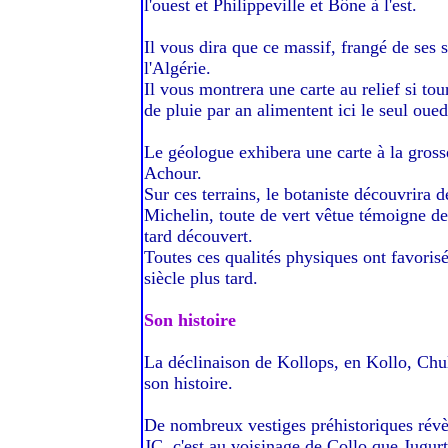
l'ouest et Philippeville et Bône à l'est.
Il vous dira que ce massif, frangé de ses 
l'Algérie.
Il vous montrera une carte au relief si to
de pluie par an alimentent ici le seul oue
Le géologue exhibera une carte à la grosse
Achour.
Sur ces terrains, le botaniste découvrira 
Michelin, toute de vert vêtue témoigne des
tard découvert.
Toutes ces qualités physiques ont favorisé 
siècle plus tard.
Son histoire
La déclinaison de Kollops, en Kollo, Chul
son histoire.
De nombreux vestiges préhistoriques révèl
JC, c'est au voisinage de Collo que Jugur