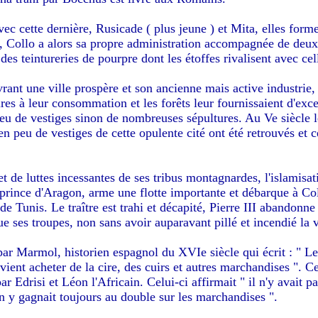
 Avec cette dernière, Rusicade ( plus jeune ) et Mita, elles for
cle, Collo a alors sa propre administration accompagnée de d
des teintureries de pourpre dont les étoffes rivalisent avec cel
vrant une ville prospère et son ancienne mais active industrie,
res à leur consommation et les forêts leur fournissaient d'exce
peu de vestiges sinon de nombreuses sépultures. Au Ve siècle l
en peu de vestiges de cette opulente cité ont été retrouvés et 
 de luttes incessantes de ses tribus montagnardes, l'islamisat
, prince d'Aragon, arme une flotte importante et débarque à Co
e Tunis. Le traître est trahi et décapité, Pierre III abandonn
e ses troupes, non sans avoir auparavant pillé et incendié la v
par Marmol, historien espagnol du XVIe siècle qui écrit : " Le
ent acheter de la cire, des cuirs et autres marchandises ". Ces
 Edrisi et Léon l'Africain. Celui-ci affirmait " il n'y avait pas
on y gagnait toujours au double sur les marchandises ".