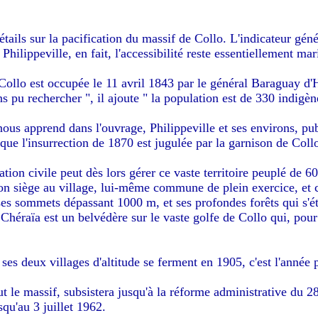
ails sur la pacification du massif de Collo. L'indicateur géné
Philippeville, en fait, l'accessibilité reste essentiellement mar
 Collo est occupée le 11 avril 1843 par le général Baraguay d'H
 pu rechercher ", il ajoute " la population est de 330 indigè
us apprend dans l'ouvrage, Philippeville et ses environs, publ
que l'insurrection de 1870 est jugulée par la garnison de Coll
ation civile peut dès lors gérer ce vaste territoire peuplé de 
n siège au village, lui-même commune de plein exercice, et ce
es sommets dépassant 1000 m, et ses profondes forêts qui s'ét
 Chéraïa est un belvédère sur le vaste golfe de Collo qui, pou
 et ses deux villages d'altitude se ferment en 1905, c'est l'an
le massif, subsistera jusqu'à la réforme administrative du 28
squ'au 3 juillet 1962.