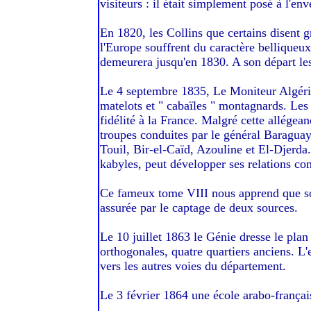
visiteurs : il était simplement posé à l'env
En 1820, les Collins que certains disent g
l'Europe souffrent du caractère belliqueux 
demeurera jusqu'en 1830. A son départ les
Le 4 septembre 1835, Le Moniteur Algérie
matelots et " cabaïles " montagnards. Les
fidélité à la France. Malgré cette allégeanc
troupes conduites par le général Baraguay 
Touil, Bir-el-Caïd, Azouline et El-Djerda.
kabyles, peut développer ses relations co
Ce fameux tome VIII nous apprend que sont
assurée par le captage de deux sources.
Le 10 juillet 1863 le Génie dresse le plan
orthogonales, quatre quartiers anciens. 
vers les autres voies du département.
Le 3 février 1864 une école arabo-français