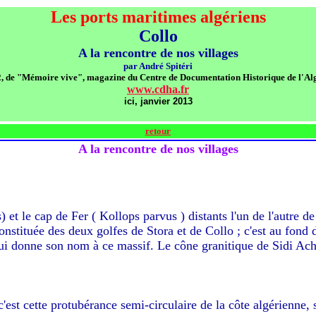
Les ports maritimes algériens
Collo
A la rencontre de nos villages
par André Spitéri
2, de "Mémoire vive", magazine du Centre de Documentation Historique de l'Algér
www.cdha.fr
ici, janvier 2013
retour
A la rencontre de nos villages
t le cap de Fer ( Kollops parvus ) distants l'un de l'autre de
constituée des deux golfes de Stora et de Collo ; c'est au fond d
 qui donne son nom à ce massif. Le cône granitique de Sidi Ac
'est cette protubérance semi-circulaire de la côte algérienne, s