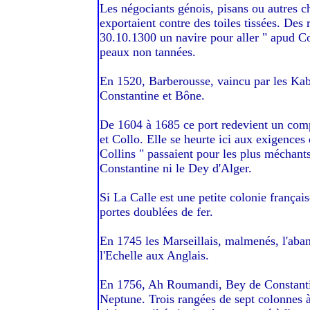
Les négociants génois, pisans ou autres chr
exportaient contre des toiles tissées. Des
30.10.1300 un navire pour aller " apud C
peaux non tannées.
En 1520, Barberousse, vaincu par les Kabyl
Constantine et Bône.
De 1604 à 1685 ce port redevient un comp
et Collo. Elle se heurte ici aux exigences d
Collins " passaient pour les plus méchants
Constantine ni le Dey d'Alger.
Si La Calle est une petite colonie françai
portes doublées de fer.
En 1745 les Marseillais, malmenés, l'aban
l'Echelle aux Anglais.
En 1756, Ah Roumandi, Bey de Constantin
Neptune. Trois rangées de sept colonnes à 