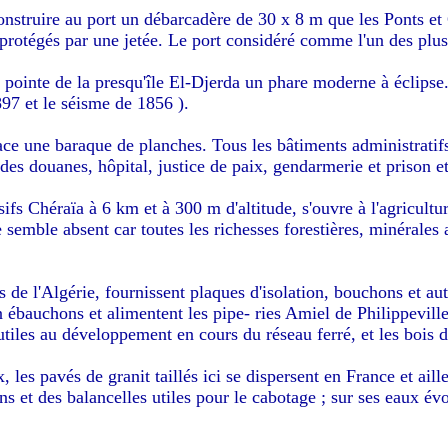
construire au port un débarcadère de 30 x 8 m que les Ponts et
 protégés par une jetée. Le port considéré comme l'un des plu
a pointe de la presqu'île El-Djerda un phare moderne à éclipse
897 et le séisme de 1856 ).
lace une baraque de planches. Tous les bâtiments administratif
des douanes, hôpital, justice de paix, gendarmerie et prison e
sifs Chéraïa à 6 km et à 300 m d'altitude, s'ouvre à l'agricul
semble absent car toutes les richesses forestières, minérales a
es de l'Algérie, fournissent plaques d'isolation, bouchons et au
n ébauchons et alimentent les pipe- ries Amiel de Philippeville
utiles au développement en cours du réseau ferré, et les bois
 les pavés de granit taillés ici se dispersent en France et aille
ens et des balancelles utiles pour le cabotage ; sur ses eaux é