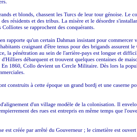
ers.
rands et blonds, chassent les Turcs de leur tour génoise. Le co
des résidents et des tribus. La misère et le désordre s'installan
 Colliotes se rapprochent des conquérants.
n rapporte qu'un certain Dahman insistant pour commercer voi
 habitants craignant d'être tenus pour des brigands assurent l
e, la pénétration au sein de l'arrière-pays est longue et diffic
d'Hilliers débarquent et trouvent quelques centaines de maison
 En 1860, Collo devient un Cercle Militaire. Dès lors la popul
mmerciales.
 construits à cette époque un grand bordj et une caserne pour 
 d'alignement d'un village modèle de la colonisation. Il envel
L'empierrement des rues est entrepris en même temps que l'ouv
e est créée par arrêté du Gouverneur ; le cimetière est ouvert 