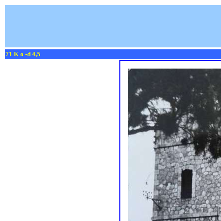
71 K o -d 4,5