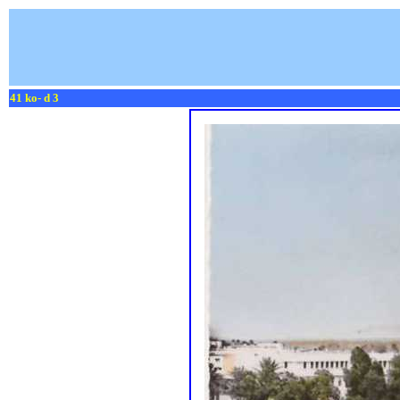
41 ko- d 3