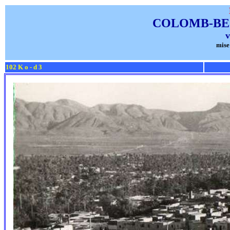
COLOMB-B
v
mise
102 K o - d 3