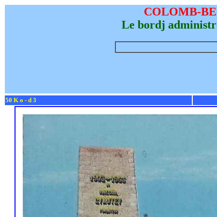
COLOMB-B
Le bordj administr
50 K o - d 3