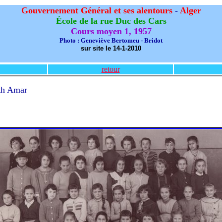
Gouvernement Général et ses alentours
-
Alger
École de la rue Duc des Cars
Cours moyen 1, 1957
Photo : Geneviève Bertomeu - Bridot
sur site le 14-1-2010
retour
eth Amar