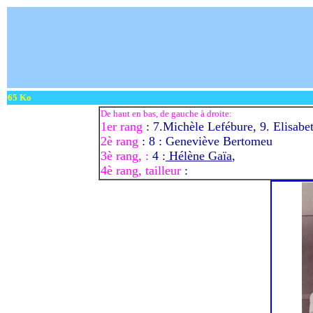
65 Ko
De haut en bas, de gauche à droite:
1er rang
: 7.Michèle Lefébure, 9. Elisab
2è rang
: 8 : Geneviève Bertomeu
3è rang, :
4 :
Hélène Gaïa
,
4è rang, tailleur
: