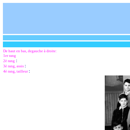
De haut en bas, degauche à droite:
1er rang
:
2è rang
:
3è rang, assis
:
4è rang, tailleur