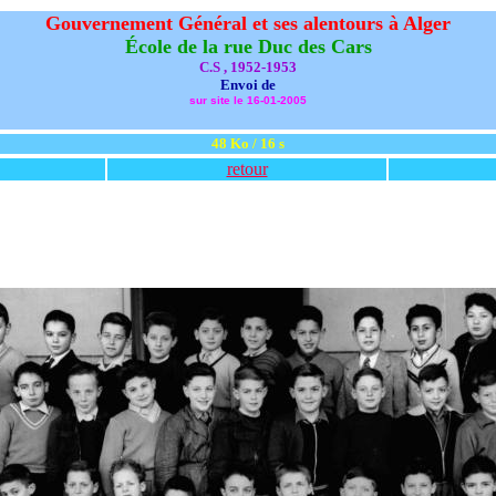
Gouvernement Général et ses alentours à Alger
École de la rue Duc des Cars
C.S , 1952-1953
Envoi de
sur site le 16-01-2005
48 Ko / 16 s
retour