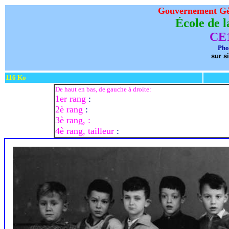
Gouvernement Gén
École de l
CE1
Pho
sur s
116 Ko
De haut en bas, de gauche à droite:
1er rang
:
2è rang
:
3è rang, :
4è rang, tailleur
: