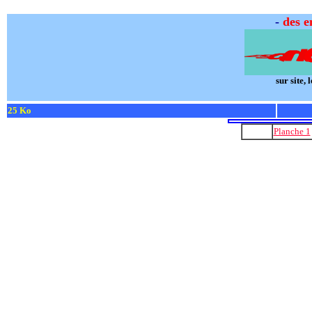
-
des e
sur site,
25 Ko
Planche 1