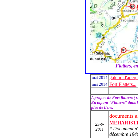
Flatters, e
galerie d'aperç
mai 2014
Fort Flatters...
mai 2014
A propos de Fort flatters ( r
En tapant "Flatters" dans l
plus de liens.
documents al
MEHARIST
29-6-
* Document n° 4
2011
décembre 194