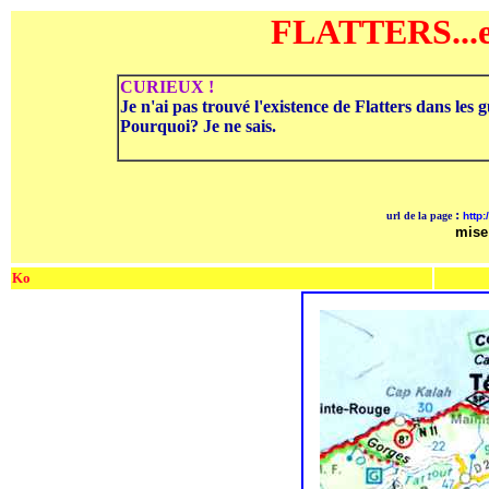
FLATTERS...
CURIEUX !
Je n'ai pas trouvé l'existence de Flatters dans les
Pourquoi? Je ne sais.
:
url de la page
http:
mise 
Ko