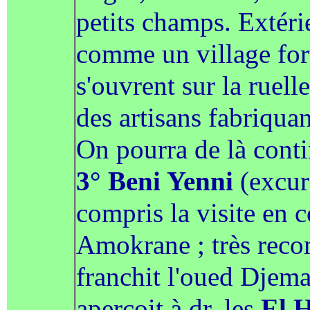
petits champs. Extéri
comme un village for
s'ouvrent sur la ruelle
des artisans fabriquan
On pourra de là conti
3° Beni Yenni
(excur
compris la visite en c
Amokrane ; très reco
franchit l'oued Djema
aperçoit à dr. les
El H