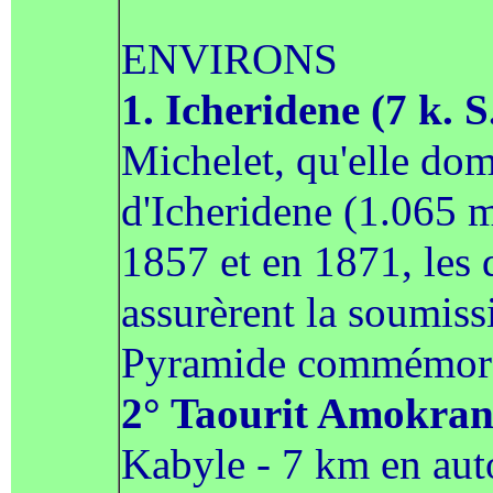
ENVIRONS
1. Icheridene (7 k. S
Michelet, qu'elle domi
d'Icheridene (1.065 m.
1857 et en 1871, les 
assurèrent la soumiss
Pyramide commémorat
2° Taourit Amokrane 
Kabyle - 7 km en auto