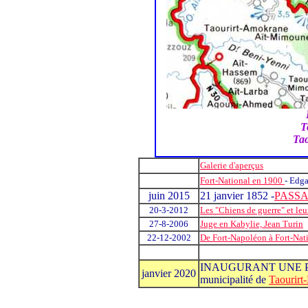
T
Ta
Galerie d'aperçus
Fort-National en 1900
- Edga
juin 2015
21 janvier 1852 -
PASSA
20-3-2012
Les "Chiens de guerre" et leur
27-8-2006
Juge en Kabylie, Jean Turin
22-12-2002
De Fort-Napoléon à Fort-Nat
INAUGURANT UNE P
janvier 2020
municipalité de
Taourir