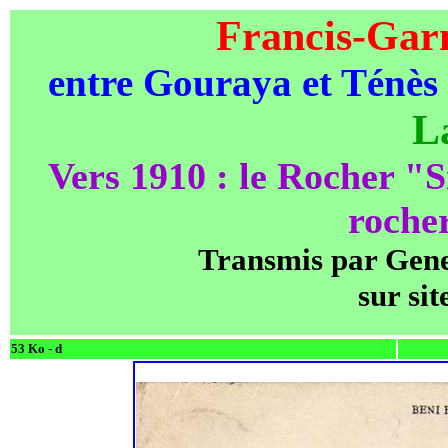
Francis-Gar
entre Gouraya et Ténès 
L
Vers 1910 : le Rocher "S
roche
Transmis par Gene
sur sit
53 Ko - d