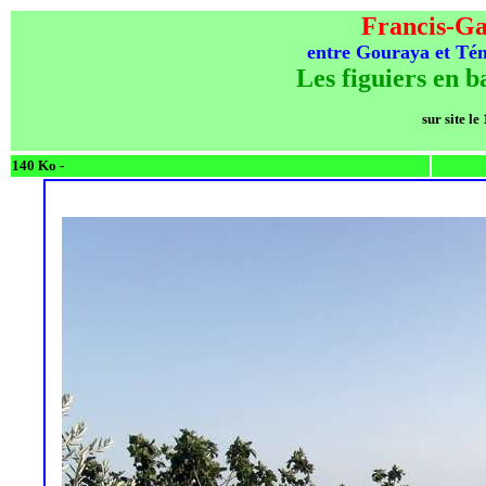
Francis-Ga
entre Gouraya et Ténè
Les figuiers en b
sur site le
140 Ko -