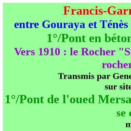
Francis-Gar
entre Gouraya et Ténès 
1°/Pont en béto
Vers 1910 : le Rocher "S
roche
Transmis par Gene
sur sit
1°/Pont de l'oued Mersa.
se 
m