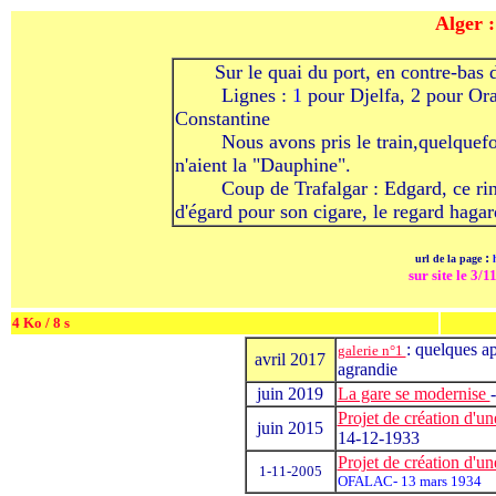
Alger :
-
Sur le quai du port, en contre-bas
------
-------
Lignes :
1
pour Djelfa, 2 pour Ora
Constantine
-------
Nous avons pris le train,quelquefo
n'aient la "Dauphine".
-------
Coup de Trafalgar : Edgard, ce rin
d'égard pour son cigare, le regard hagar
:
url de la page
h
sur site le 3/1
4 Ko / 8 s
: quelques ap
galerie n°1
avril 2017
agrandie
juin 2019
La gare se modernise
Projet de création d'un
juin 2015
14-12-1933
Projet de création d'u
1-11-2005
OFALAC- 13 mars 1934