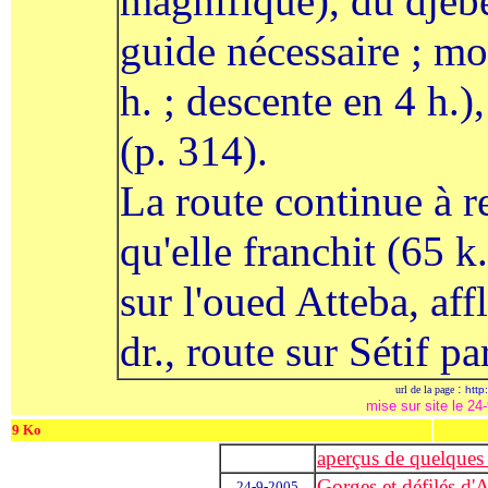
magnifique), du djebe
guide nécessaire ; mo
h. ; descente en 4 h.
(p. 314).
La route continue à 
qu'elle franchit (65 k
sur l'oued Atteba, af
dr., route sur Sétif p
:
url de la page
http
mise sur site le 24-
9 Ko
aperçus de quelques
Gorges et défilés d'A
24-9-2005