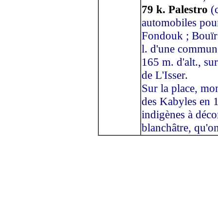
79 k. Palestro
(c
automobiles pour
Fondouk ; Bouïra)
l. d'une commune
165 m. d'alt., su
de L'Isser.
Sur la place, m
des Kabyles en 1
indigènes à déco
blanchâtre, qu'o