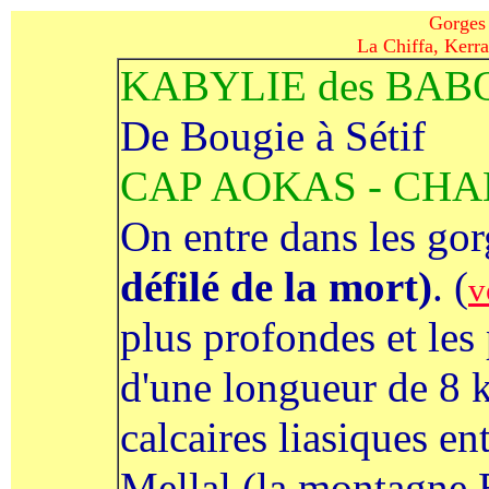
Gorges 
La Chiffa, Kerra
KABYLIE des BAB
De Bougie à Sétif
CAP AOKAS - CHA
On entre dans les go
défilé de la mort)
. (
v
plus profondes et les
d'une longueur de 8 k
calcaires liasiques en
Mellal (la montagne B