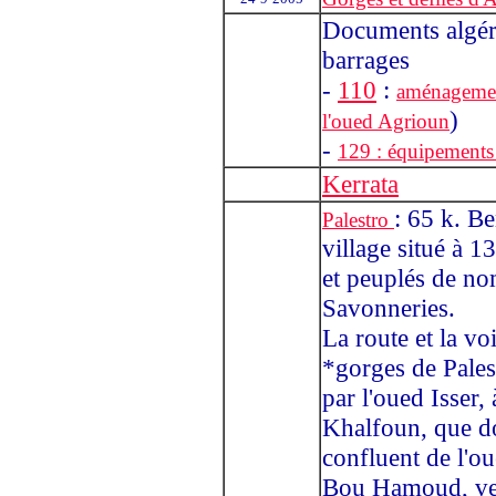
Documents algéri
barrages
-
110
:
aménagemen
)
l'oued Agrioun
-
129 : équipements
Kerrata
: 65 k. Be
Palestro
village situé à 1
et peuplés de no
Savonneries.
La route et la vo
*gorges de Pales
par l'oued Isser,
Khalfoun, que do
confluent de l'ou
Bou Hamoud, ve