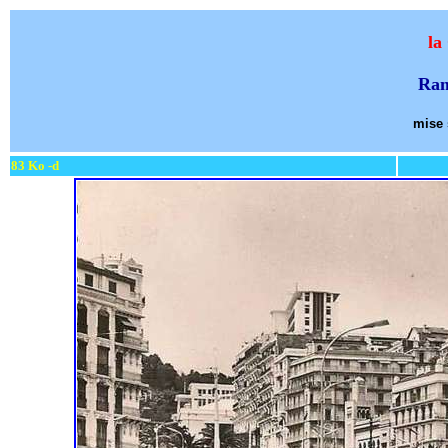
la
Ram
mise 
83 Ko -d