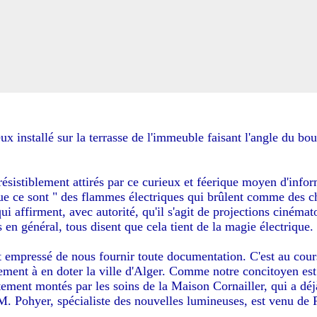
x installé sur la terrasse de l'immeuble faisant l'angle du bo
résistiblement attirés par ce curieux et féerique moyen d'inform
t que ce sont " des flammes électriques qui brûlent comme des c
ui affirment, avec autorité, qu'il s'agit de projections cinéma
 en général, tous disent que cela tient de la magie électrique.
 empressé de nous fournir toute documentation. C'est au cou
atement à en doter la ville d'Alger. Comme notre concitoyen e
ptement montés par les soins de la Maison Cornailler, qui a déj
M. Pohyer, spécialiste des nouvelles lumineuses, est venu de 