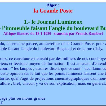
Alger :
la Grande Poste
1.- le Journal Lumineux
de l'immeuble faisant l'angle du boulevard Bu
Afrique illustrée du 18-1-1930 - transmis par Francis Rambert
ndu, la semaine passée, au carrefour de la Grande Poste, pou
euble faisant l'angle du boulevard Bugeaud et de la rue d'Isly.
soirs, ce carrefour est envahi par des milliers de nos concitoye
urieux et féerique moyen d'information. Il est amusant d'entend
" courir " les lampes ; d'autres disent que ce sont " des flamm
t cette opinion sur le fait que les points lumineux laissent un
torité, qu'il s'agit de projections cinématographiques d'un nou
 allure ; bref, chacun y va de son explication, mais en général,
page plus ou moins grande
E.