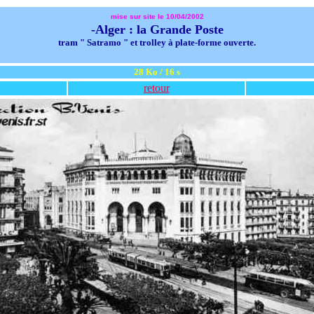
mise sur site le 10/04/2002
-Alger : la Grande Poste
tram " Satramo " et trolley à plate-forme ouverte.
28 Ko / 16 s
retour