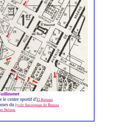
uillaumet
 le centre sportif d'
El Kettani
asses du
lycée Savorgnan de Brazza
re Nelson