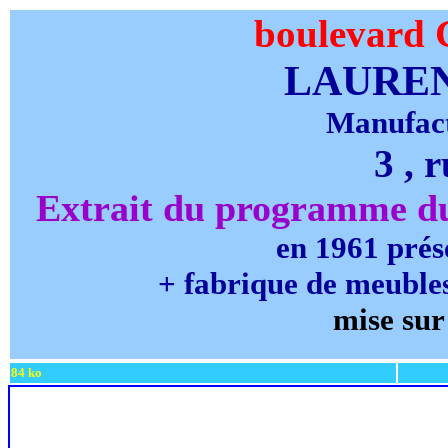
boulevard 
LAURE
Manufact
3 , 
Extrait du programme du 
en 1961 prés
+ fabrique de meubles
mise sur 
84 ko