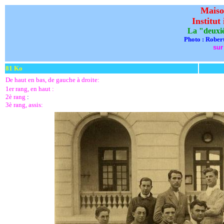
Maiso
Institut
La "deuxi
Photo : Robert
sur
81 Ko
De haut en bas, de gauche à droite:
1er rang, en haut :
2è rang
:
3è rang, assis: