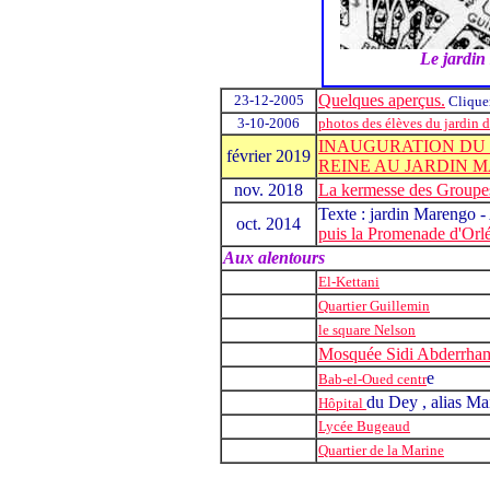
Le jardin
Quelques aperçus.
23-12-2005
Cliquer
3-10-2006
photos des élèves du jardin d
INAUGURATION DU 
février 2019
REINE AU JARDIN 
nov. 2018
La kermesse des Groupe
Texte :
jardin Marengo -
oct. 2014
puis la Promenade d'Orl
Aux alentours
El-Kettani
Quartier Guillemin
le square Nelson
Mosquée Sidi Abderrha
e
Bab-el-Oued centr
du Dey , alias Mai
Hôpital
Lycée Bugeaud
Quartier de la Marine