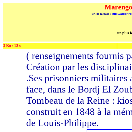
Marengo 
:
url de la page
http://alger-r
un plus l
3 Ko / 12 s
( renseignements fournis p
Création par les disciplin
.Ses prisonniers militaires 
face, dans le Bordj El Zou
Tombeau de la Reine : kio
construit en 1848 à la mé
de Louis-Philippe.