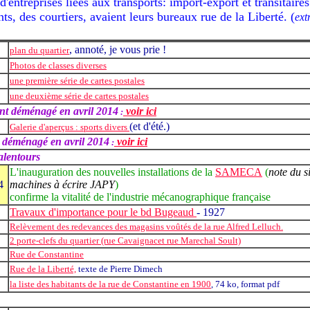
d'entreprises liées aux transports: import-export et transitaire
s, des courtiers, avaient leurs bureaux rue de la Liberté. (
ext
, annoté, je vous prie !
plan du quartier
Photos de classes diverses
une première série de cartes postales
une deuxième série de cartes postales
ont déménagé en avril 2014
voir ici
:
(et d'été.)
Galerie d'aperçus : sports divers
 déménagé en avril 2014
voir ici
:
alentours
L'inauguration des nouvelles installations de la
SAMECA
(
note du si
4
machines à écrire JAPY
)
confirme la vitalité de l'industrie mécanographique française
Travaux d'importance pour le bd Bugeaud
- 1927
Relèvement des redevances des magasins voûtés de la rue Alfred Lelluch.
2 porte-clefs du quartier (rue Cavaignacet rue Marechal Soult)
Rue de Constantine
Rue de la Liberté,
texte de Pierre Dimech
la liste des habitants de la rue de Constantine en 1900
,
74 ko, format pdf