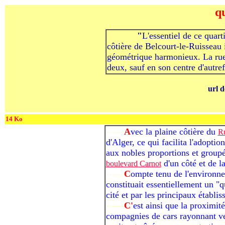
qu
----------
"
L'essentiel de ce quart
côtière de Belcourt-le-Ruisseau i
géométrique harmonieux. La rue 
deux, sauf en son centre d'autre
url d
14 Ko
------
A
vec la plaine côtière du
Ru
d'Alger, ce qui facilita l'adopt
aux nobles proportions et group
d'un côté et de l
boulevard Carnot
------
C
ompte tenu de l'environnem
constituait essentiellement un "q
cité et par les principaux établi
------
C'
est ainsi que la proximit
compagnies de cars rayonnant ve