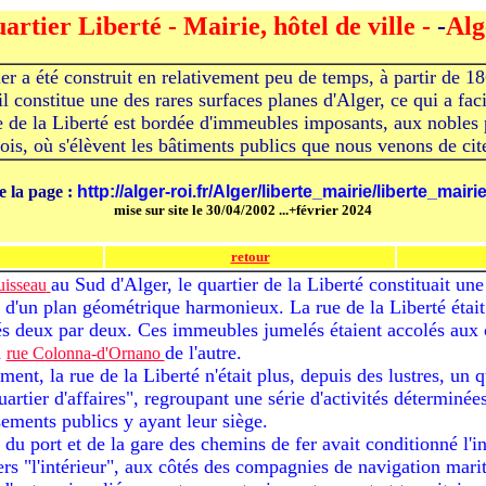
artier Liberté - Mairie, hôtel de ville -
-
Alg
ier a été construit en relativement peu de temps, à partir de 1
l constitue une des rares surfaces planes d'Alger, ce qui a faci
de la Liberté est bordée d'immeubles imposants, aux nobles 
fois, où s'élèvent les bâtiments publics que nous venons de ci
e la page :
http://alger-roi.fr/Alger/liberte_mairie/liberte_mairi
mise sur site le 30/04/2002
...+février 2024
retour
au Sud d'Alger, le quartier de la Liberté constituait une
isseau
ion d'un plan géométrique harmonieux. La rue de la Liberté éta
és deux par deux. Ces immeubles jumelés étaient accolés aux 
a
de l'autre.
rue Colonna-d'Ornano
ent, la rue de la Liberté n'était plus, depuis des lustres, un q
uartier d'affaires", regroupant une série d'activités déterminées
ssements publics y ayant leur siège.
é du port et de la gare des chemins de fer avait conditionné l'i
rs "l'intérieur", aux côtés des compagnies de navigation mar