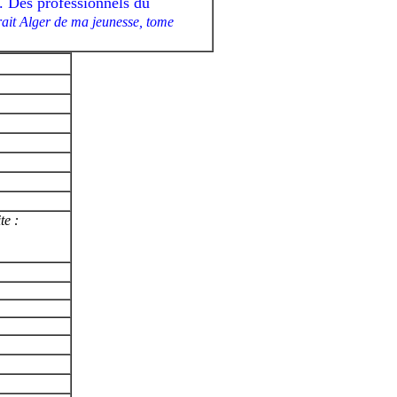
s. Des professionnels du
rait Alger de ma jeunesse, tome
te :