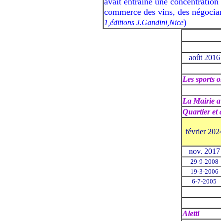
avait entraîné une concentration 
commerce des vins, des négociant
)
1,éditions J.Gandini,Nice
août 2016
Les sports 
La Mairie a
Quartier et 
février 202
nov. 2017
29-9-2008
19-3-2006
6-7-2005
Aletti