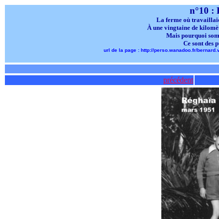
n°10 : 
La ferme où travaillai
À une vingtaine de kilomèt
Mais pourquoi somm
Ce sont des 
url de la page : http://perso.wanadoo.fr/berna
précédent