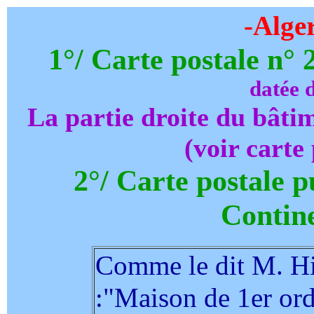
-
Alger
1°/ Carte postale n° 
datée 
La partie droite du bâtim
(voir carte
2°/ Carte postale p
Contine
Comme le dit M. Hil
:"Maison de 1er ordre