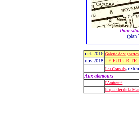
Pour situ
(plan 
oct. 2016
Galerie de vignettes
nov.2018
LE FUTUR TR
, extra
Les Consuls
Aux alentours
l'Amirauté
le quartier de la Ma