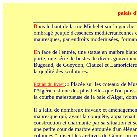
palais 
D
ans le haut de la rue Michelet,sur la gauche,
ombragé peuplé d'essences méditerranéennes et
mauresques, par endroits modernisées, formant
E
n face de l'entrée, une statue en marbre blan
porte, une série de bustes de divers gouverne
Bugeaud, de Gueydon, Clauzel et Lamoricière,
la qualité des sculptures.
:« Placée sur les coteaux de Mu
Extrait du livret
l'Algérie est une des plus belles que l'on puis
la courbe majestueuse de la baie d'Alger, donne
Il a fallu de nombreux travaux et aménagements
mauresque qui, avant la conquête, appartenait 
construction et charmante par sa situation et 
une petite cour de marbre entourée d'un élégan
colonnes ", disent les archives du Génie, on t