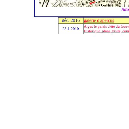
Situ
déc. 2016
galerie d'aperçus
Alger, le palais d'été du Gou
23-1-2010
Historique, plans, visite, co