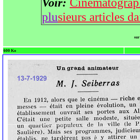
Cinématogra
Voir:
plu
sieurs articles d
sur
600 Ko