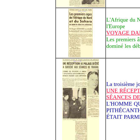
L'Afrique du No
l'Europe
VOYAGE DAN
Les premiers â
dominé les déb
La troisième j
UNE RÉCEPT
SÉANCES DE
L'HOMME QU
PITHÉCANTH
ÉTAIT PARMI