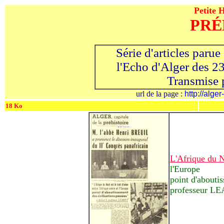
Petite H
PRÉ
-
Série d'articles parue 
---
l'Echo d'Alger des 23
Transmise 
url de la page :
http://alger
18 Ko
L'Afrique du No
l'Europe
point d'aboutis
professeur L