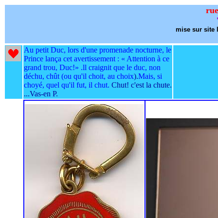
rue
mise sur site 
Au petit Duc, lors d'une promenade nocturne, le
Prince lança cet avertissement : « Attention à ce
grand trou, Duc!» .ll craignit que le duc, non
déchu, chût (ou qu'il choit, au choix
).
Mais, si
choyé, quel qu'il fut, il chut.
Chut! c'est la chute.
...Vas-en P.