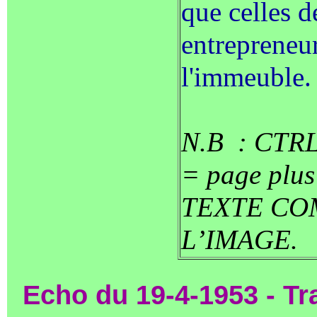
que celles d
entrepreneur
l'immeuble.
N.B : CTRL 
= page plus
TEXTE CO
L’IMAGE.
Echo du 19-4-1953 - T