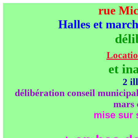
rue Mic
Halles et marc
déli
Locatio
et in
2 il
délibération conseil municipa
mars 
mise sur s