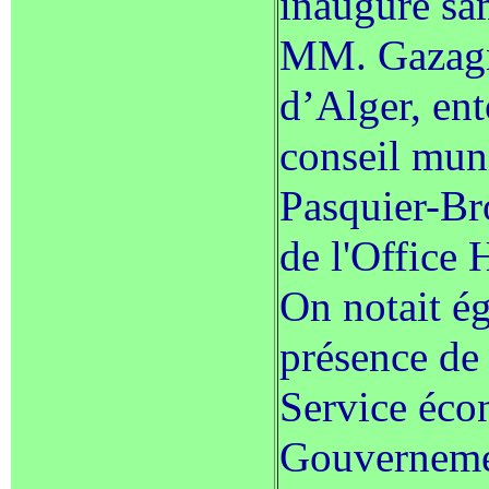
inauguré sa
MM. Gazagn
d’Alger, en
conseil muni
Pasquier-Br
de l'Office
On notait é
présence de
Service éc
Gouvernemen