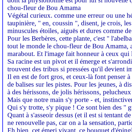
dont la physionomie est pour lui si nouvelle q
chou-fleur de Bou Amama
Végétal curieux. comme une erreur ou une hési
taupinière, " en, coussin ", disent, je crois, 
minuscules étoiles, aiguës et dures comme de 
Pour les Berbères, cette plante, c'est " l'abelba
tout le monde le chou-fleur de Bou Amama, app
marabout. Et l'image fait honneur à ceux qui l
Sa racine est un pivot et il émerge et s'arrond
trouvent des tribus si pressées qu'il devient i
Il en est de fort gros, et ceux-là font penser à
de balises sur les pistes. Pour les jeunes, à di
à des hérissons, de jolis hérissons, pelucheu
Mais que notre main s'y porte - et, instinctive
Qui s'y trotte, s'y pique ! Ce sont bien des " 
Quant à s'asseoir dessus (et il est si tentant d
ne renouvelle pas, car on a la sensation, parti
Eh bien, cet émeri vivant, ce bouquet d'éping