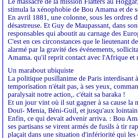
Le massacre de la mission Flatters au Hoggar, 
stimula la xénophobie de Bou Amama et de ses
En avril 1881, une colonne, sous les ordres d
désastreuse. Et Guy de Maupassant, dans son li
responsables qui aboutit au carnage des Europ
C'est en ces circonstances que le lieutenant d
alarmé par la gravité des événements, sollicit
Amama. qu'il reprit contact avec l'Afrique et r
Un marabout ubiquiste
La politique pusillanime de Paris interdisant
temporisation n'était pas, à ses yeux, command
paralysait notre action,. c'était sa baraka !
Et un jour vint où il sut gagner à sa cause la 
Douï- Menia, Béni-Guil, et jusqu'aux lointain
Enfin, ce qui devait advenir arriva. : Bou Am
ses partisans se virent armés de fusils à tir 
plaçait dans une situation d'infériorité qui les