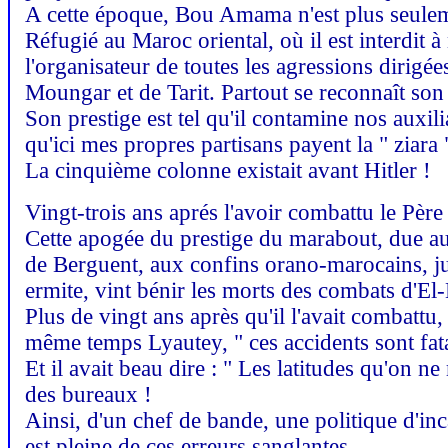
A cette époque, Bou Amama n'est plus seulem
Réfugié au Maroc oriental, où il est interdit à
l'organisateur de toutes les agressions dirigée
Moungar et de Tarit. Partout se reconnaît son 
Son prestige est tel qu'il contamine nos auxi
qu'ici mes propres partisans payent la " ziar
La cinquième colonne existait avant Hitler !
Vingt-trois ans aprés l'avoir combattu le Pè
Cette apogée du prestige du marabout, due aux 
de Berguent, aux confins orano-marocains, j
ermite, vint bénir les morts des combats d'El
Plus de vingt ans après qu'il l'avait combattu
même temps Lyautey, " ces accidents sont fa
Et il avait beau dire : " Les latitudes qu'on n
des bureaux !
Ainsi, d'un chef de bande, une politique d'inca
est pleine de ces erreurs sanglantes.