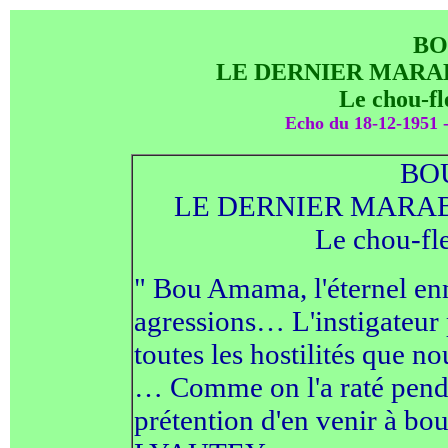
BO
LE DERNIER MARA
Le chou-f
Echo du 18-12-1951 
BO
LE DERNIER MARAB
Le chou-f
" Bou Amama, l'éternel enn
agressions… L'instigateur 
toutes les hostilités que n
… Comme on l'a raté pendan
prétention d'en venir à bou