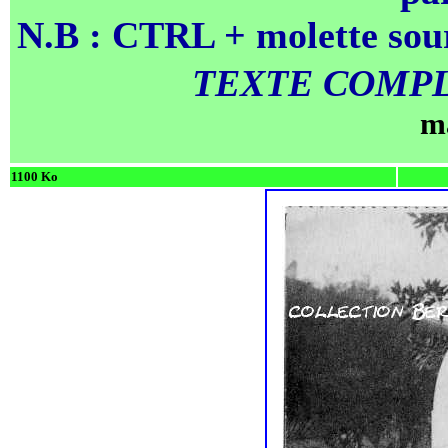
N.B : CTRL + molette sour
TEXTE COMPL
m
1100 Ko