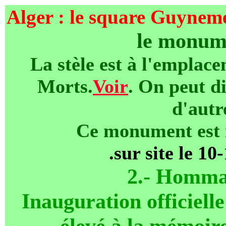
Alger : le square Guynem
le monum
La stèle est à l'empla
Morts.
Voir
. On peut di
d'autre
Ce monument est 
.
sur site le 10
2.-
Homma
Inauguration officiel
élevé à la mémoire