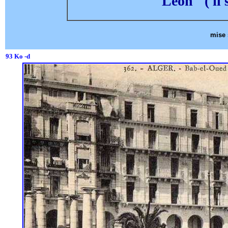
Léon" ( il 
mise 
93 Ko -d