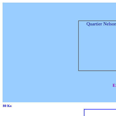
Quartier Nelson
E
80 Ko