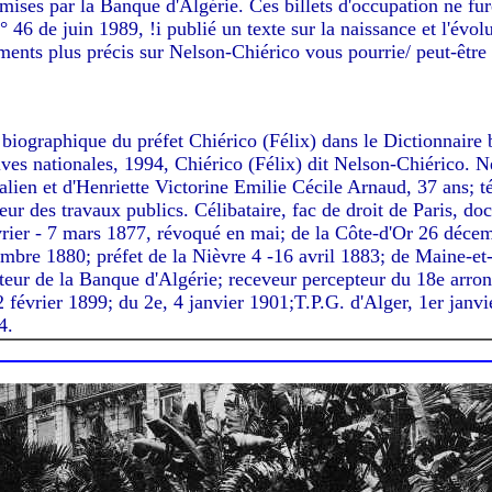
émises par la Banque d'Algérie. Ces billets d'occupation ne f
° 46 de juin 1989, !i publié un texte sur la naissance et l'évolu
ments plus précis sur Nelson-Chiérico vous pourrie/ peut-être 
e biographique du préfet Chiérico (Félix) dans le Dictionnair
es nationales, 1994, Chiérico (Félix) dit Nelson-Chiérico. Né
alien et d'Henriette Victorine Emilie Cécile Arnaud, 37 ans; 
eur des travaux publics. Célibataire, fac de droit de Paris, doc
évrier - 7 mars 1877, révoqué en mai; de la Côte-d'Or 26 décem
mbre 1880; préfet de la Nièvre 4 -
16 avril 1883; de Maine-et-
teur de la Banque d'Algérie; receveur percepteur du 18e arro
 février 1899; du 2e, 4 janvier 1901;T.P.G. d'Alger, 1er janvie
4.