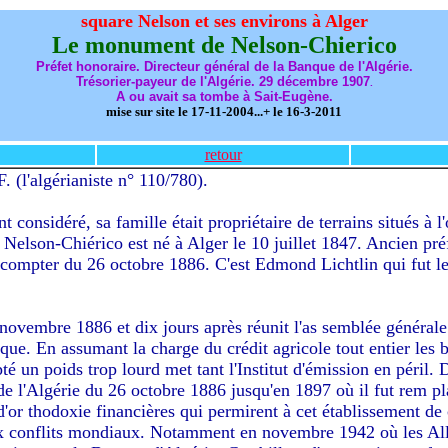
square Nelson et ses environs à Alger
Le monument de Nelson-Chierico
Préfet honoraire. Directeur général de la Banque de l'Algérie.
Trésorier-payeur de l'Algérie. 29 décembre 1907
.
A ou avait sa tombe à Sait-Eugène.
mise sur site le 17-11-2004...+ le 16-3-2011
retour
F. (l'algérianiste n° 110/780).
t considéré, sa famille était propriétaire de terrains situés à l'
 Nelson-Chiérico est né à Alger le 10 juillet 1847. Ancien pr
 compter du 26 octobre 1886. C'est Edmond Lichtlin qui fut le 
novembre 1886 et dix jours après réunit l'as semblée générale 
nque. En assumant la charge du crédit agricole tout entier les 
pté un poids trop lourd met tant l'Institut d'émission en péril
de l'Algérie du 26 octobre 1886 jusqu'en 1897 où il fut rem 
 d'or thodoxie financières qui permirent à cet établissement de
eux conflits mondiaux. Notamment en novembre 1942 où les Allié