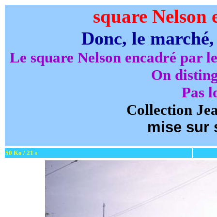
square Nelson e
Donc, le marché,
Le square Nelson encadré par
le
On distin
Pas l
Collection Je
mise sur s
50 Ko / 21 s